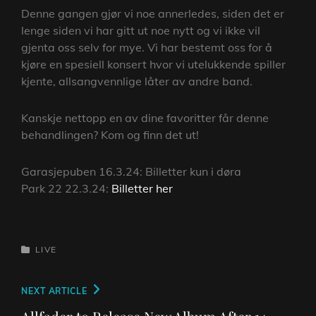
Denne gangen gjør vi noe annerledes, siden det er
lenge siden vi har gitt ut noe nytt og vi ikke vil
gjenta oss selv for mye. Vi har bestemt oss for å
kjøre en spesiell konsert hvor vi utelukkende spiller
kjente, allsangvennlige låter av andre band.
Kanskje nettopp en av dine favoritter får denne
behandlingen? Kom og finn det ut!
Garasjepuben 16.3.24: Billetter kun i døra
Park 22 22.3.24:
Billetter her
CATEGORIES
LIVE
Post
Next
NEXT ARTICLE
navigation
Post